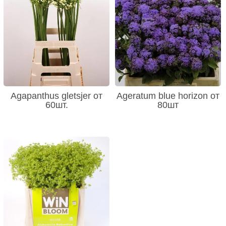
Agapanthus gletsjer от
Ageratum blue horizon от
60шт.
80шт