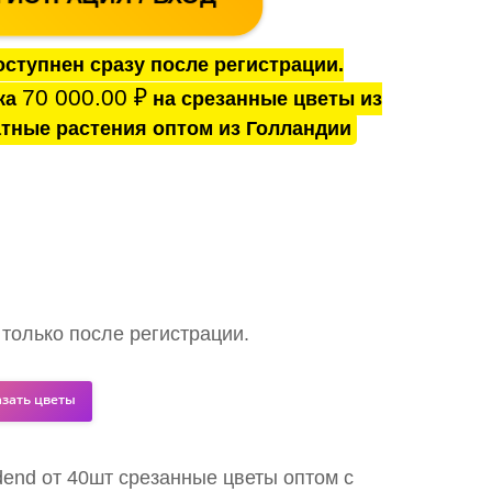
ступнен сразу после регистрации.
70 000.00
₽
ка
на срезанные цветы из
тные растения оптом из Голландии
 только после регистрации.
азать цветы
idend от 40шт срезанные цветы оптом с