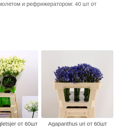
молетом и рефрижератором: 40 шт от
letsjer от 60шт
Agapanthus uri от 60шт