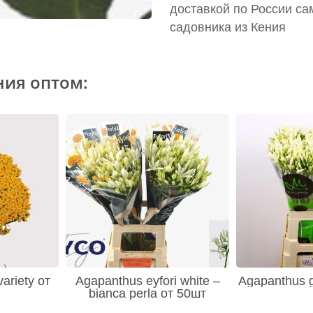
доставкой по России са
садовника из Кения
ния оптом:
variety от
Agapanthus eyfori white –
Agapanthus g
bianca perla от 50шт