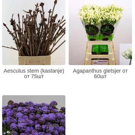
Aesculus stem (kastanje)
Agapanthus gletsjer от
от 75шт
60шт