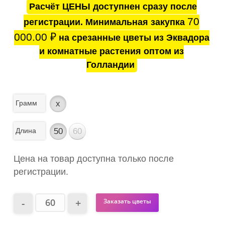
Расчёт ЦЕНЫ доступнен сразу после
70
регистрации. Минимальная закупка
000.00
₽
на срезанные цветы из Эквадора
и комнатные растения оптом из
Голландии
Грамм
x
Длина
50
60
Цена на товар доступна только после
регистрации.
Заказать цветы