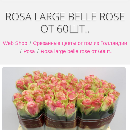
ROSA LARGE BELLE ROSE
ОТ 60ШТ..
Web Shop
Срезанные цветы оптом из Голландии
Роза
Rosa large belle rose от 60шт..