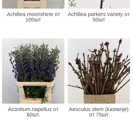
Achillea moonshine от
Achillea parkers variety от
100шт
50шт
Aconitum napellus от
Aesculus stem (kastanje)
60шт.
от 75шт