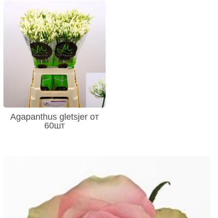
Agapanthus gletsjer от
60шт