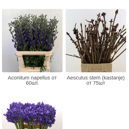
Aconitum napellus от
Aesculus stem (kastanje)
60шт.
от 75шт