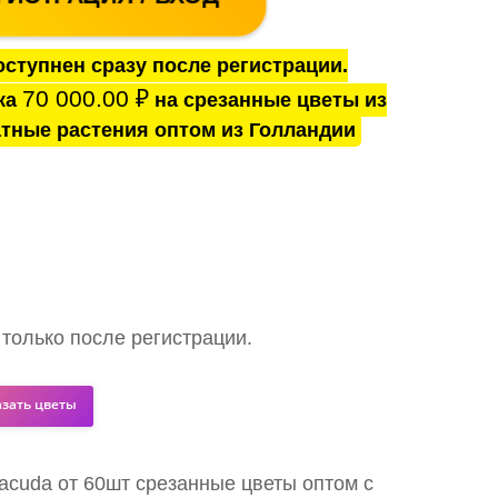
ступнен сразу после регистрации.
70 000.00
₽
ка
на срезанные цветы из
тные растения оптом из Голландии
 только после регистрации.
азать цветы
racuda от 60шт срезанные цветы оптом с