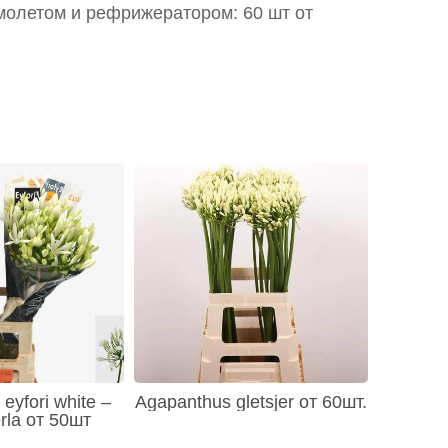
молетом и рефрижератором: 60 шт от
eyfori white –
Agapanthus gletsjer от 60шт.
rla от 50шт