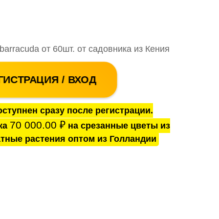
barracuda от 60шт. от садовника из Кения
ГИСТРАЦИЯ / ВХОД
ступнен сразу после регистрации.
70 000.00
₽
ка
на срезанные цветы из
тные растения оптом из Голландии