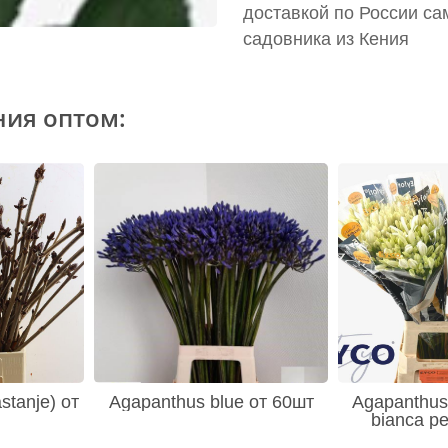
доставкой по России са
садовника из Кения
ния оптом:
stanje) от
Agapanthus blue от 60шт
Agapanthus 
bianca pe