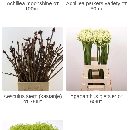
Achillea moonshine от
Achillea parkers variety от
100шт
50шт
Aesculus stem (kastanje)
Agapanthus gletsjer от
от 75шт
60шт.