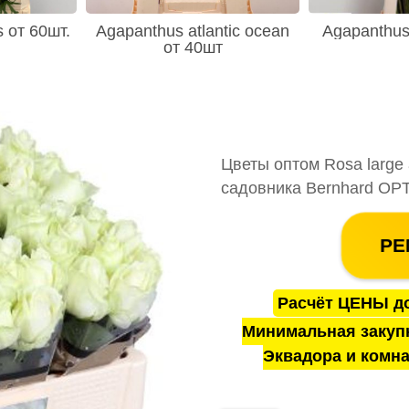
s от 60шт.
Agapanthus atlantic ocean
Agapanthus
от 40шт
Цветы оптом Rosa large 
садовника Bernhard OP
РЕ
Расчёт ЦЕНЫ до
Минимальная закуп
Эквадора и комна