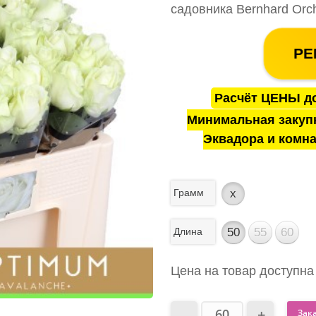
садовника Bernhard Orch
РЕ
Расчёт ЦЕНЫ до
Минимальная закуп
Эквадора и комна
Грамм
x
Длина
50
55
60
Цена на товар доступна
Зак