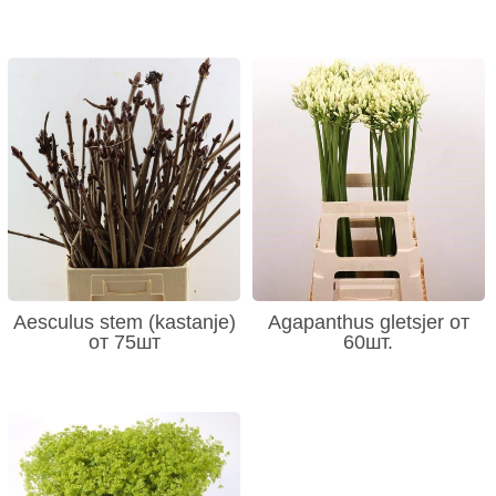
Aesculus stem (kastanje)
Agapanthus gletsjer от
от 75шт
60шт.