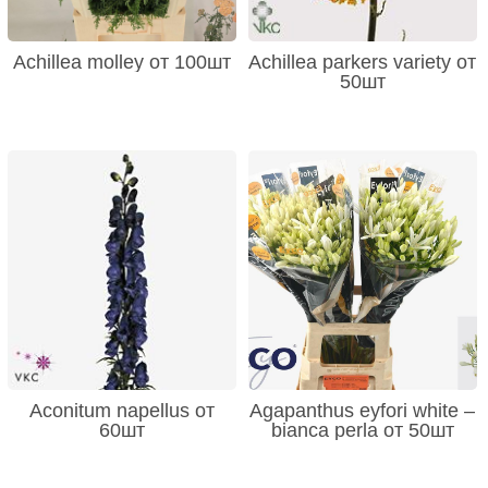
Achillea molley от 100шт
Achillea parkers variety от
50шт
Aconitum napellus от
Agapanthus eyfori white –
60шт
bianca perla от 50шт