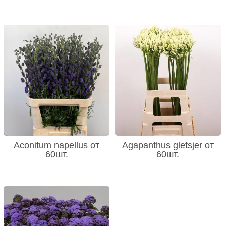
Aconitum napellus от
Agapanthus gletsjer от
60шт.
60шт.