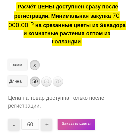
Расчёт ЦЕНЫ доступнен сразу после
70
регистрации. Минимальная закупка
000.00
₽
на срезанные цветы из Эквадора
и комнатные растения оптом из
Голландии
Грамм
x
Длина
50
60
70
Цена на товар доступна только после
регистрации.
Заказать цветы