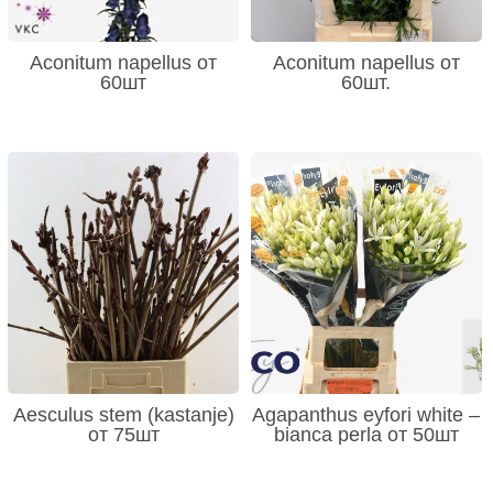
Aconitum napellus от
Aconitum napellus от
60шт
60шт.
Aesculus stem (kastanje)
Agapanthus eyfori white –
от 75шт
bianca perla от 50шт