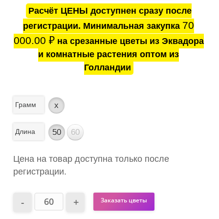
Расчёт ЦЕНЫ доступнен сразу после
70
регистрации. Минимальная закупка
000.00
₽
на срезанные цветы из Эквадора
и комнатные растения оптом из
Голландии
Грамм
x
Длина
50
60
Цена на товар доступна только после
регистрации.
Заказать цветы