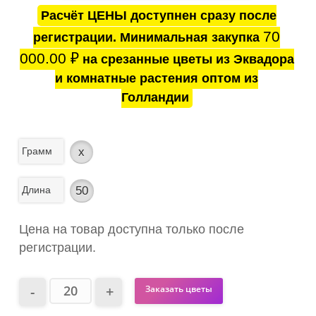
Расчёт ЦЕНЫ доступнен сразу после
70
регистрации. Минимальная закупка
000.00
₽
на срезанные цветы из Эквадора
и комнатные растения оптом из
Голландии
Грамм
x
Длина
50
Цена на товар доступна только после
регистрации.
Заказать цветы