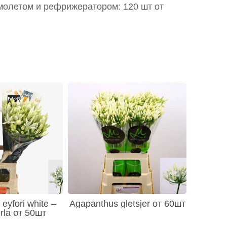
молетом и рефрижератором: 120 шт от
eyfori white –
Agapanthus gletsjer от 60шт
rla от 50шт