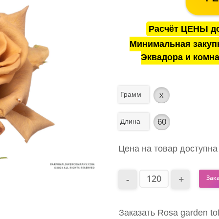
Расчёт ЦЕНЫ до
Минимальная закуп
Эквадора и комна
Грамм
x
Длина
60
Цена на товар доступна
Зак
Заказать Rosa garden to