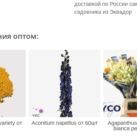
доставкой по России са
садовника из Эквадор
ния оптом:
variety от
Aconitum napellus от 60шт
Agapanthus 
bianca pe