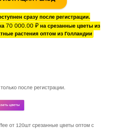
ступнен сразу после регистрации.
70 000.00
₽
ка
на срезанные цветы из
тные растения оптом из Голландии
 только после регистрации.
азать цветы
ffee от 120шт срезанные цветы оптом с