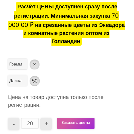
Расчёт ЦЕНЫ доступнен сразу после
70
регистрации. Минимальная закупка
000.00
₽
на срезанные цветы из Эквадора
и комнатные растения оптом из
Голландии
Грамм
x
Длина
50
Цена на товар доступна только после
регистрации.
Заказать цветы