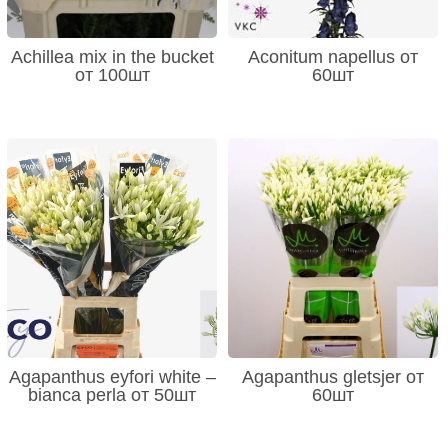
Achillea mix in the bucket
Aconitum napellus от
от 100шт
60шт
Agapanthus eyfori white –
Agapanthus gletsjer от
bianca perla от 50шт
60шт