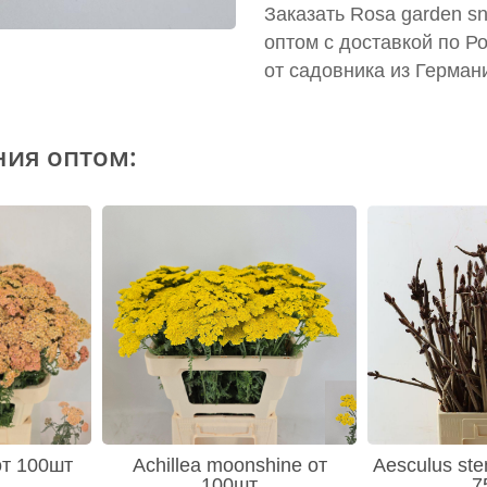
Заказать Rosa garden s
оптом с доставкой по Р
от садовника из Герман
ния оптом:
 от 100шт
Achillea moonshine от
Aesculus ste
100шт
7