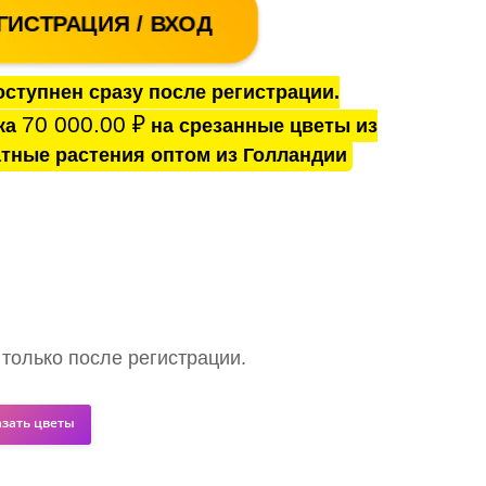
ГИСТРАЦИЯ / ВХОД
ступнен сразу после регистрации.
70 000.00
₽
ка
на срезанные цветы из
тные растения оптом из Голландии
 только после регистрации.
азать цветы