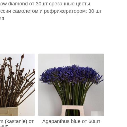
now diamond от 30шт срезанные цветы
оссии самолетом и рефрижератором: 30 шт
ия
m (kastanje) от
Agapanthus blue от 60шт
5шт