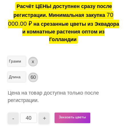
Расчёт ЦЕНЫ доступнен сразу после
70
регистрации. Минимальная закупка
000.00
₽
на срезанные цветы из Эквадора
и комнатные растения оптом из
Голландии
Грамм
x
Длина
60
Цена на товар доступна только после
регистрации.
Заказать цветы