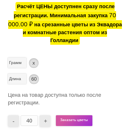
Расчёт ЦЕНЫ доступнен сразу после
70
регистрации. Минимальная закупка
000.00
₽
на срезанные цветы из Эквадора
и комнатные растения оптом из
Голландии
Грамм
x
Длина
60
Цена на товар доступна только после
регистрации.
Заказать цветы