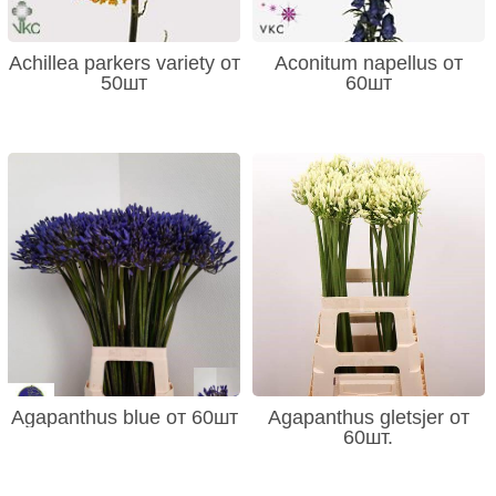
Achillea parkers variety от
Aconitum napellus от
50шт
60шт
Agapanthus blue от 60шт
Agapanthus gletsjer от
60шт.