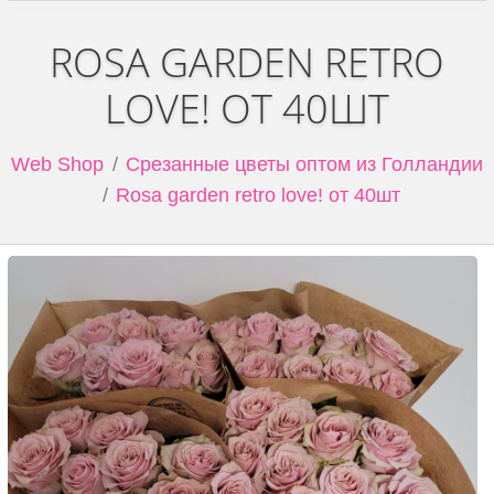
ROSA GARDEN RETRO
LOVE! ОТ 40ШТ
Web Shop
Срезанные цветы оптом из Голландии
Rosa garden retro love! от 40шт