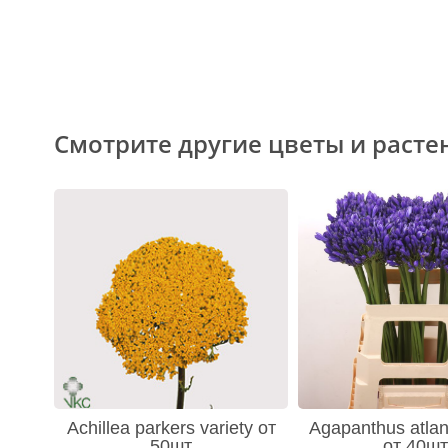
Смотрите другие цветы и расте
Achillea parkers variety от
Agapanthus atlan
50шт
от 40шт