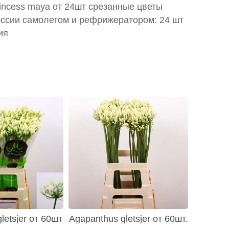
rincess maya от 24шт срезанные цветы
оссии самолетом и рефрижератором: 24 шт
ия
letsjer от 60шт
Agapanthus gletsjer от 60шт.