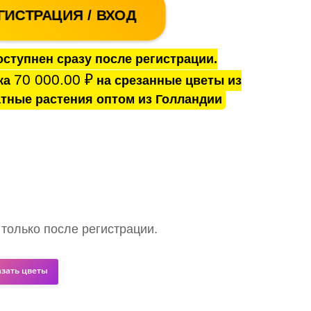
ГИСТРАЦИЯ / ВХОД
ступнен сразу после регистрации.
70 000.00
₽
ка
на срезанные цветы из
тные растения оптом из Голландии
 только после регистрации.
азать цветы