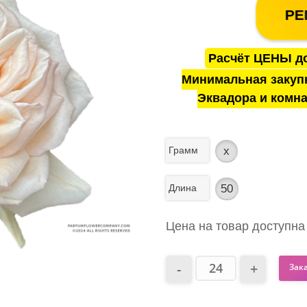
РЕ
Расчёт ЦЕНЫ до
Минимальная закуп
Эквадора и комна
Грамм
x
Длина
50
Цена на товар доступна
Зак