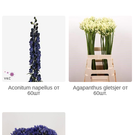
Aconitum napellus от
Agapanthus gletsjer от
60шт
60шт.