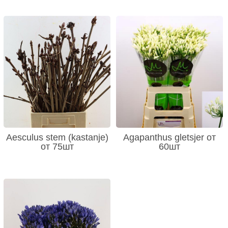
Aesculus stem (kastanje)
Agapanthus gletsjer от
от 75шт
60шт