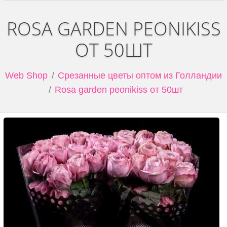
ROSA GARDEN PEONIKISS
ОТ 50ШТ
Web Shop
Срезанные цветы оптом из Голландии
Rosa garden peonikiss от 50шт