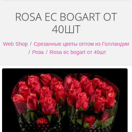
ROSA EC BOGART ОТ
40ШТ
Web Shop
Срезанные цветы оптом из Голландии
Роза
Rosa ec bogart от 40шт