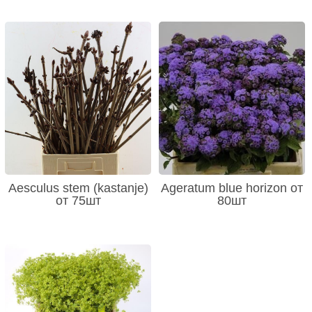
Aesculus stem (kastanje)
Ageratum blue horizon от
от 75шт
80шт