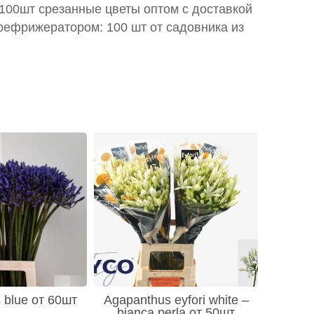
т 100шт срезанные цветы оптом с доставкой
рефрижератором: 100 шт от садовника из
 blue от 60шт
Agapanthus eyfori white –
bianca perla от 50шт