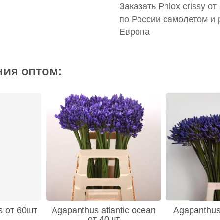
Заказать Phlox crissy о
по России самолетом и 
Европа
ния оптом:
s от 60шт
Agapanthus atlantic ocean
Agapanthus
от 40шт