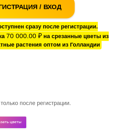
ГИСТРАЦИЯ / ВХОД
ступнен сразу после регистрации.
70 000.00
₽
ка
на срезанные цветы из
тные растения оптом из Голландии
 только после регистрации.
азать цветы