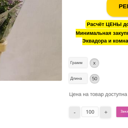
РЕ
Расчёт ЦЕНЫ до
Минимальная закуп
Эквадора и комна
Грамм
x
Длина
50
Цена на товар доступна
Зак