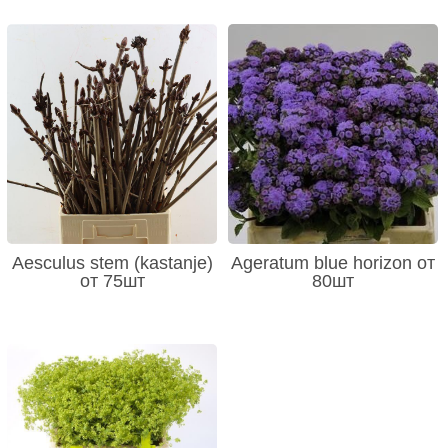
Aesculus stem (kastanje)
Ageratum blue horizon от
от 75шт
80шт