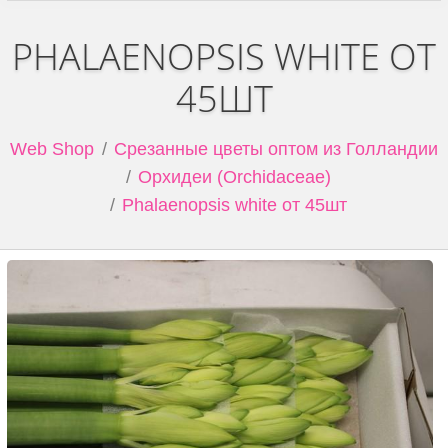
PHALAENOPSIS WHITE ОТ
45ШТ
Web Shop
Срезанные цветы оптом из Голландии
Орхидеи (Orchidaceae)
Phalaenopsis white от 45шт