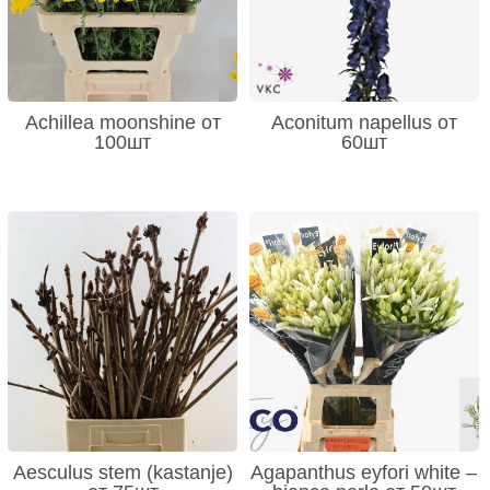
Achillea moonshine от
Aconitum napellus от
100шт
60шт
Aesculus stem (kastanje)
Agapanthus eyfori white –