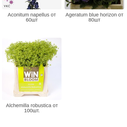
Aconitum napellus от
Ageratum blue horizon от
60шт
80шт
Alchemilla robustica от
100шт.