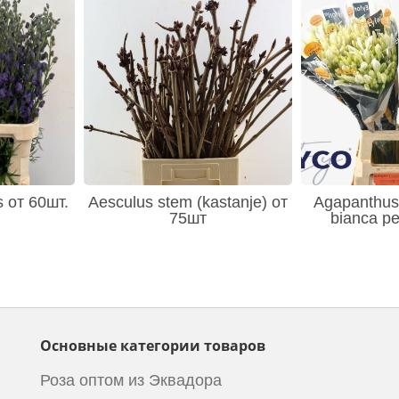
s от 60шт.
Aesculus stem (kastanje) от
Agapanthus 
75шт
bianca pe
Основные категории товаров
Роза оптом из Эквадора