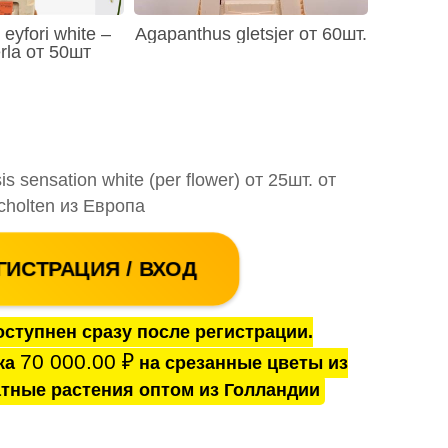
eyfori white –
Agapanthus gletsjer от 60шт.
rla от 50шт
 sensation white (per flower) от 25шт. от
cholten из Европа
ГИСТРАЦИЯ / ВХОД
ступнен сразу после регистрации.
70 000.00
₽
ка
на срезанные цветы из
тные растения оптом из Голландии