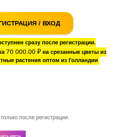
ГИСТРАЦИЯ / ВХОД
ступнен сразу после регистрации.
70 000.00
₽
ка
на срезанные цветы из
тные растения оптом из Голландии
 только после регистрации.
азать цветы