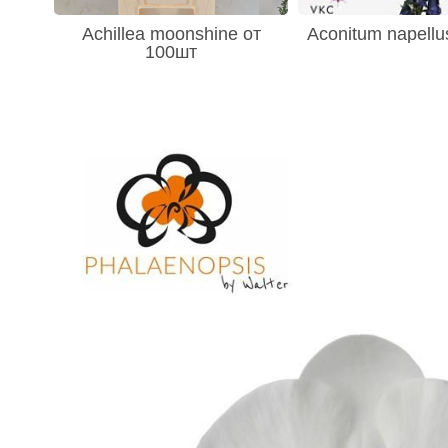
Achillea moonshine от
Aconitum napellu
100шт