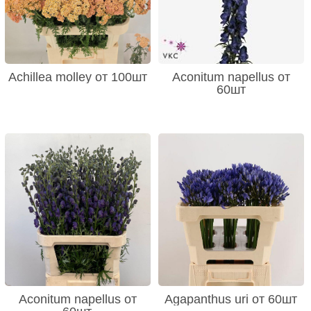
Achillea molley от 100шт
Aconitum napellus от
60шт
Aconitum napellus от
Agapanthus uri от 60шт