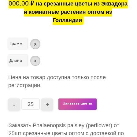
000.00
₽
на срезанные цветы из Эквадора
и комнатные растения оптом из
Голландии
Грамм
x
Длина
x
Цена на товар доступна только после
регистрации.
Заказать цветы
Заказать Phalaenopsis paisley (perflower) от
25шт срезанные цветы оптом с доставкой по