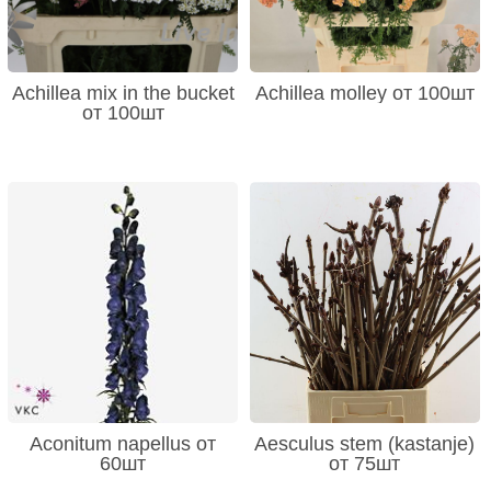
Achillea mix in the bucket
Achillea molley от 100шт
от 100шт
Aconitum napellus от
Aesculus stem (kastanje)
60шт
от 75шт