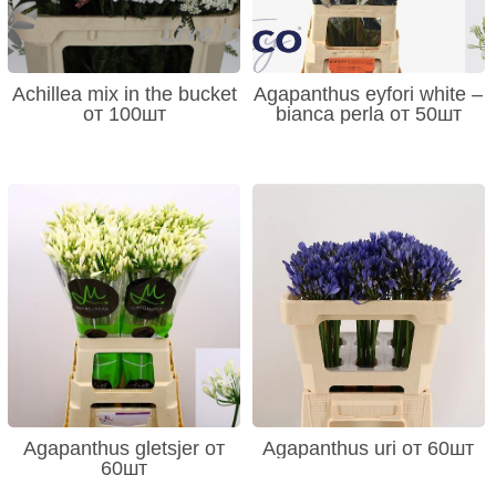
Achillea mix in the bucket
Agapanthus eyfori white –
от 100шт
bianca perla от 50шт
Agapanthus gletsjer от
Agapanthus uri от 60шт
60шт