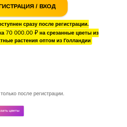
ГИСТРАЦИЯ / ВХОД
ступнен сразу после регистрации.
70 000.00
₽
ка
на срезанные цветы из
тные растения оптом из Голландии
 только после регистрации.
азать цветы