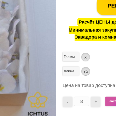
РЕ
Расчёт ЦЕНЫ до
Минимальная закуп
Эквадора и комна
Грамм
x
Длина
75
Цена на товар доступна
Зак