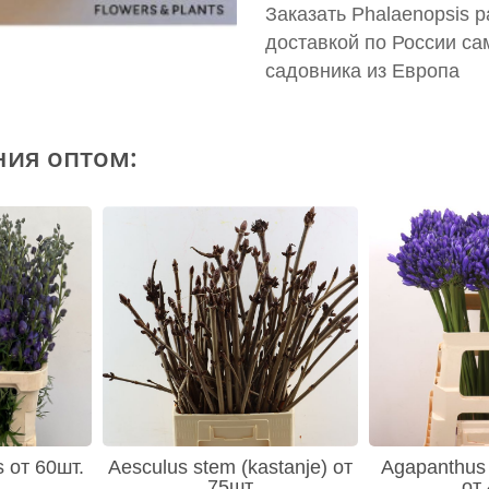
Заказать Phalaenopsis p
доставкой по России са
садовника из Европа
ния оптом:
s от 60шт.
Aesculus stem (kastanje) от
Agapanthus 
75шт
от