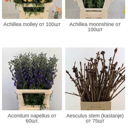
Achillea molley от 100шт
Achillea moonshine от
100шт
Aconitum napellus от
Aesculus stem (kastanje)
60шт.
от 75шт