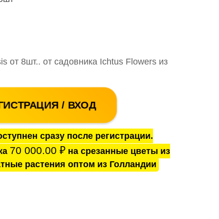
s от 8шт.. от садовника Ichtus Flowers из
ГИСТРАЦИЯ / ВХОД
ступнен сразу после регистрации.
70 000.00
₽
ка
на срезанные цветы из
тные растения оптом из Голландии