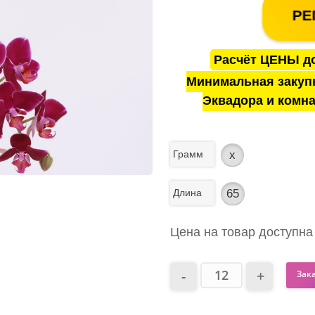
РЕ
Расчёт ЦЕНЫ до
Минимальная закуп
Эквадора и комна
Грамм
x
Длина
65
Цена на товар доступна
Зак