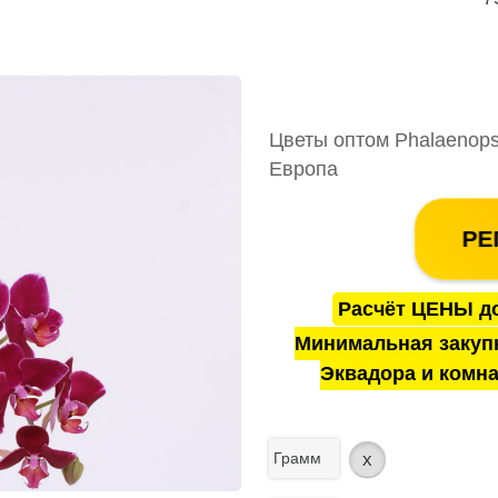
Цветы оптом Phalaenopsi
Европа
РЕ
Расчёт ЦЕНЫ до
Минимальная закуп
Эквадора и комна
Грамм
x