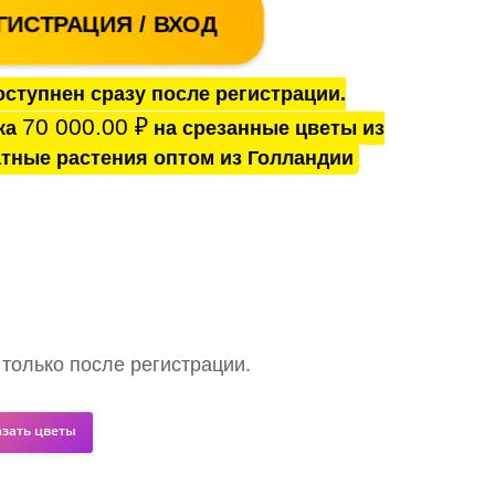
ГИСТРАЦИЯ / ВХОД
ступнен сразу после регистрации.
70 000.00
₽
ка
на срезанные цветы из
тные растения оптом из Голландии
 только после регистрации.
азать цветы