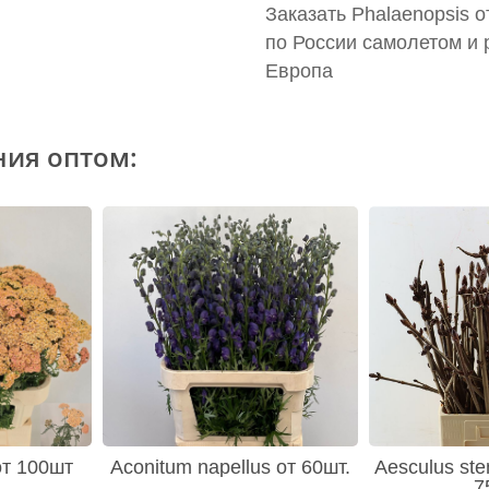
Заказать Phalaenopsis о
по России самолетом и 
Европа
ния оптом:
 от 100шт
Aconitum napellus от 60шт.
Aesculus ste
7