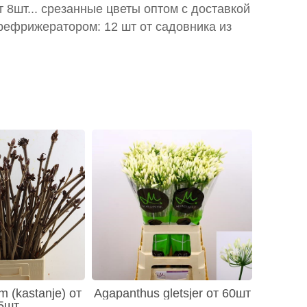
т 8шт... срезанные цветы оптом с доставкой
рефрижератором: 12 шт от садовника из
m (kastanje) от
Agapanthus gletsjer от 60шт
5шт