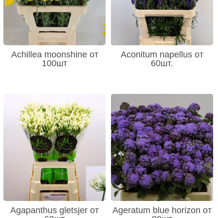
Achillea moonshine от
Aconitum napellus от
100шт
60шт.
Agapanthus gletsjer от
Ageratum blue horizon от