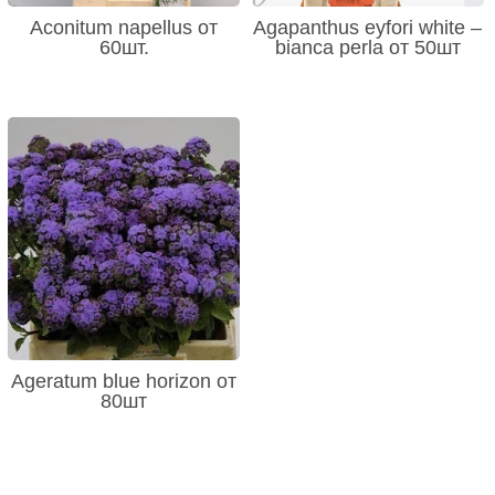
Aconitum napellus от
Agapanthus eyfori white –
60шт.
bianca perla от 50шт
Ageratum blue horizon от
80шт