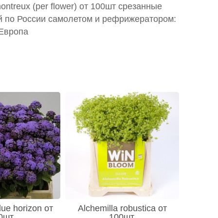
ontreux (per flower) от 100шт срезанные
й по России самолетом и рефрижератором:
 Европа
ue horizon от
Alchemilla robustica от
0шт
100шт.