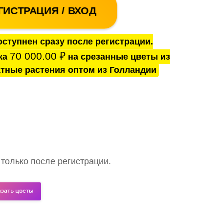
ГИСТРАЦИЯ / ВХОД
ступнен сразу после регистрации.
70 000.00
₽
ка
на срезанные цветы из
тные растения оптом из Голландии
 только после регистрации.
азать цветы