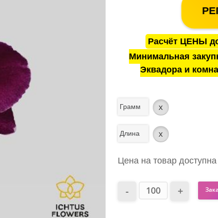
РЕ
Расчёт ЦЕНЫ до
Минимальная закуп
Эквадора и комна
Грамм
x
Длина
x
Цена на товар доступна
Зак