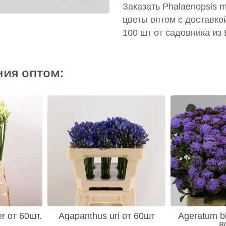
Заказать Phalaenopsis m
цветы оптом с доставко
100 шт от садовника из
ния оптом:
er от 60шт.
Agapanthus uri от 60шт
Ageratum bl
8