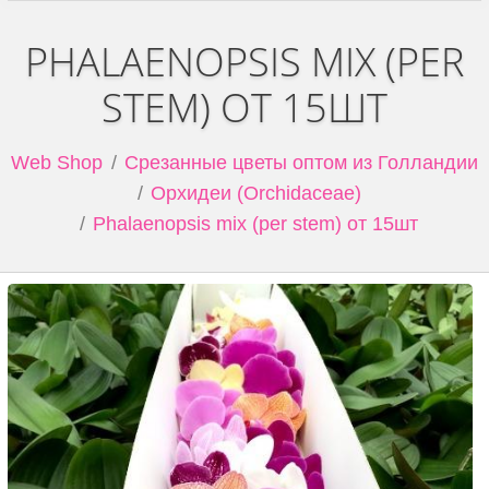
PHALAENOPSIS MIX (PER
STEM) ОТ 15ШТ
Web Shop
Срезанные цветы оптом из Голландии
Орхидеи (Orchidaceae)
Phalaenopsis mix (per stem) от 15шт