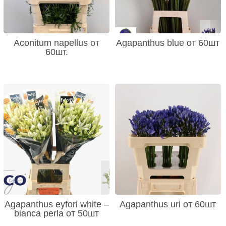
Aconitum napellus от
Agapanthus blue от 60шт
60шт.
Agapanthus eyfori white –
Agapanthus uri от 60шт
bianca perla от 50шт