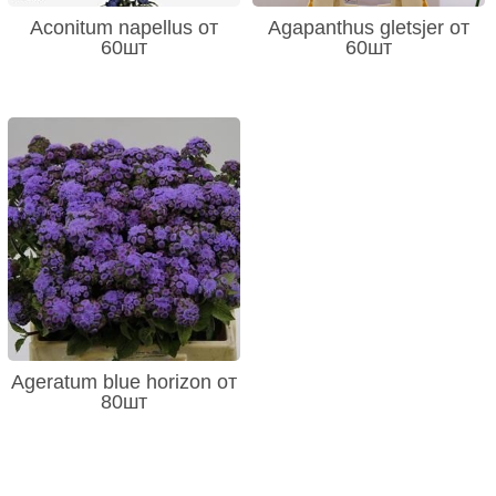
Aconitum napellus от
Agapanthus gletsjer от
60шт
60шт
Ageratum blue horizon от
80шт