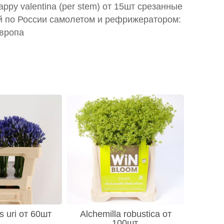
appy valentina (per stem) от 15шт срезанные
й по России самолетом и рефрижератором:
Европа
 uri от 60шт
Alchemilla robustica от
100шт.