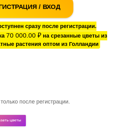
ГИСТРАЦИЯ / ВХОД
ступнен сразу после регистрации.
70 000.00
₽
ка
на срезанные цветы из
тные растения оптом из Голландии
 только после регистрации.
азать цветы