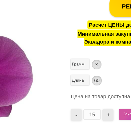
РЕ
Расчёт ЦЕНЫ до
Минимальная закуп
Эквадора и комна
Грамм
x
Длина
60
Цена на товар доступна
Зак