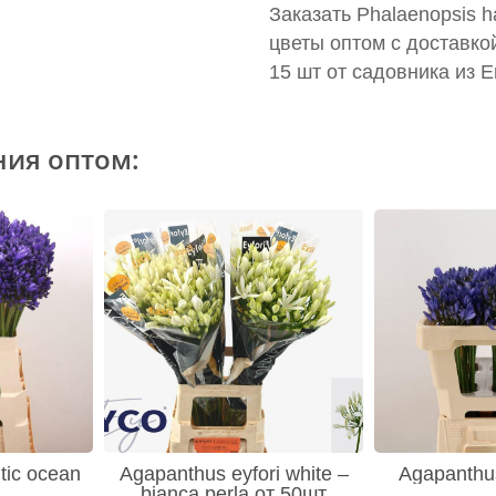
Заказать Phalaenopsis h
цветы оптом с доставко
15 шт от садовника из 
ния оптом:
tic ocean
Agapanthus eyfori white –
Agapanthus
bianca perla от 50шт