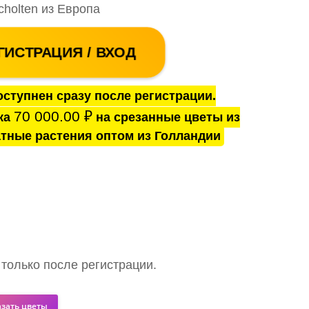
cholten из Европа
ГИСТРАЦИЯ / ВХОД
ступнен сразу после регистрации.
70 000.00
₽
ка
на срезанные цветы из
тные растения оптом из Голландии
 только после регистрации.
азать цветы