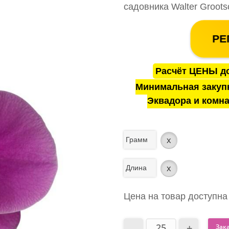
садовника Walter Groots
РЕ
Расчёт ЦЕНЫ до
Минимальная закуп
Эквадора и комна
Грамм
x
Длина
x
Цена на товар доступна
Зак