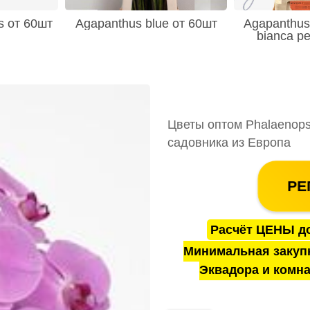
s от 60шт
Agapanthus blue от 60шт
Agapanthus 
bianca pe
Цветы оптом Phalaenopsis
садовника из Европа
РЕ
Расчёт ЦЕНЫ до
Минимальная закуп
Эквадора и комна