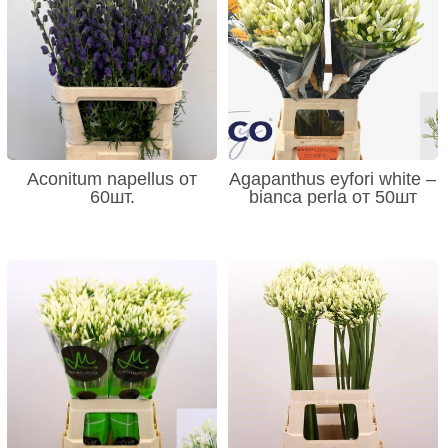
Aconitum napellus от
Agapanthus eyfori white –
60шт.
bianca perla от 50шт