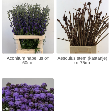
Aconitum napellus от
Aesculus stem (kastanje)
60шт.
от 75шт