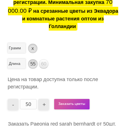
70
регистрации. Минимальная закупка
000.00
₽
на срезанные цветы из Эквадора
и комнатные растения оптом из
Голландии
Грамм
x
Длина
55
60
Цена на товар доступна только после
регистрации.
Заказать цветы
Заказать Paeonia red sarah bernhardt от 50шт.