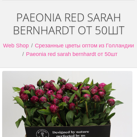
PAEONIA RED SARAH
BERNHARDT ОТ 50ШТ
Web Shop
Срезанные цветы оптом из Голландии
Paeonia red sarah bernhardt от 50шт