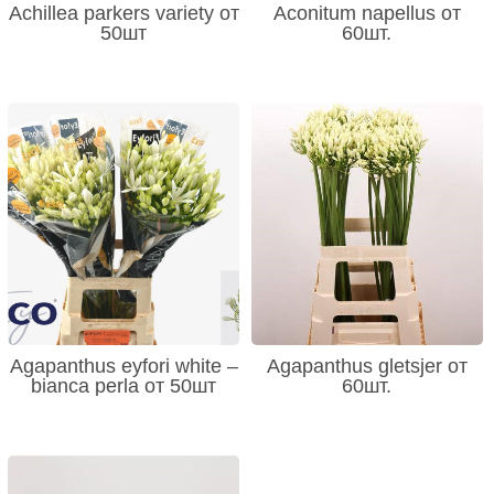
Achillea parkers variety от
Aconitum napellus от
50шт
60шт.
Agapanthus eyfori white –
Agapanthus gletsjer от
bianca perla от 50шт
60шт.