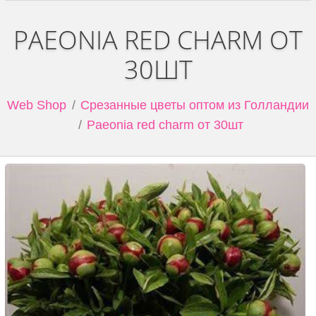
PAEONIA RED CHARM ОТ
30ШТ
Web Shop
Срезанные цветы оптом из Голландии
Paeonia red charm от 30шт