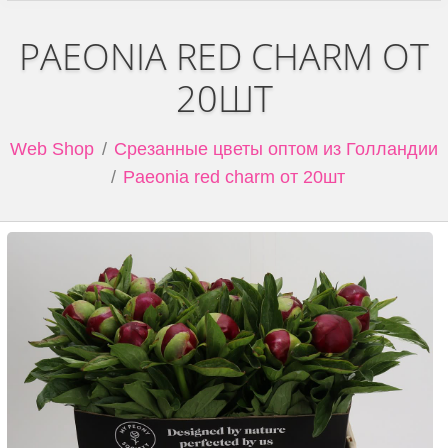
PAEONIA RED CHARM ОТ
20ШТ
Web Shop
Срезанные цветы оптом из Голландии
Paeonia red charm от 20шт