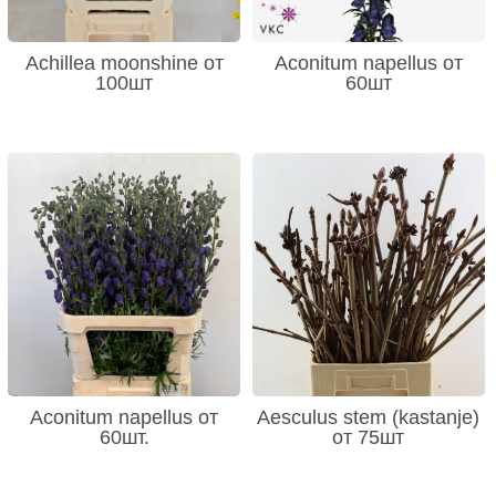
Achillea moonshine от
Aconitum napellus от
100шт
60шт
Aconitum napellus от
Aesculus stem (kastanje)
60шт.
от 75шт