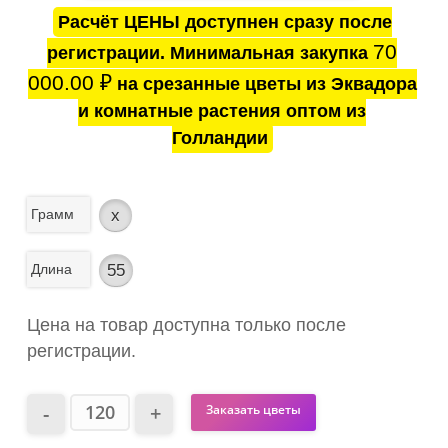
Расчёт ЦЕНЫ доступнен сразу после
70
регистрации. Минимальная закупка
000.00
₽
на срезанные цветы из Эквадора
и комнатные растения оптом из
Голландии
Грамм
x
Длина
55
Цена на товар доступна только после
регистрации.
Заказать цветы