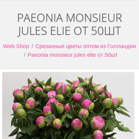
PAEONIA MONSIEUR
JULES ELIE ОТ 50ШТ
Web Shop
Срезанные цветы оптом из Голландии
Paeonia monsieur jules elie от 50шт