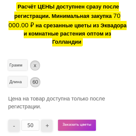
Расчёт ЦЕНЫ доступнен сразу после
70
регистрации. Минимальная закупка
000.00
₽
на срезанные цветы из Эквадора
и комнатные растения оптом из
Голландии
Грамм
x
Длина
60
Цена на товар доступна только после
регистрации.
Заказать цветы