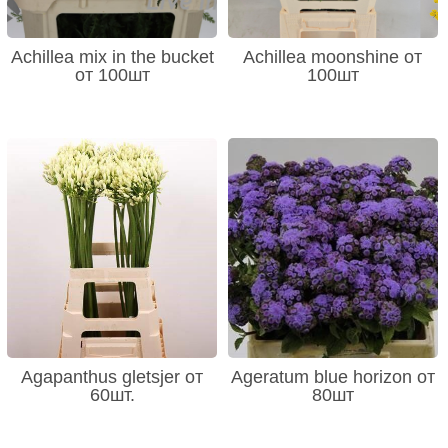
Achillea mix in the bucket
Achillea moonshine от
от 100шт
100шт
Agapanthus gletsjer от
Ageratum blue horizon от
60шт.
80шт