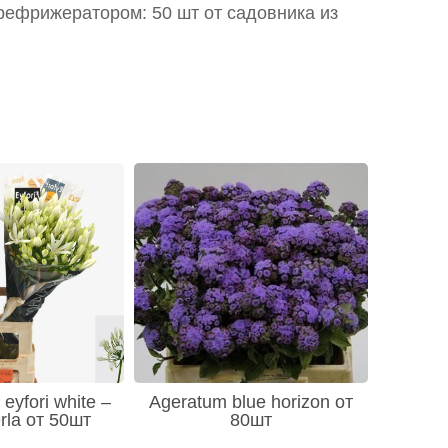
рефрижератором: 50 шт от садовника из
eyfori white –
Ageratum blue horizon от
rla от 50шт
80шт