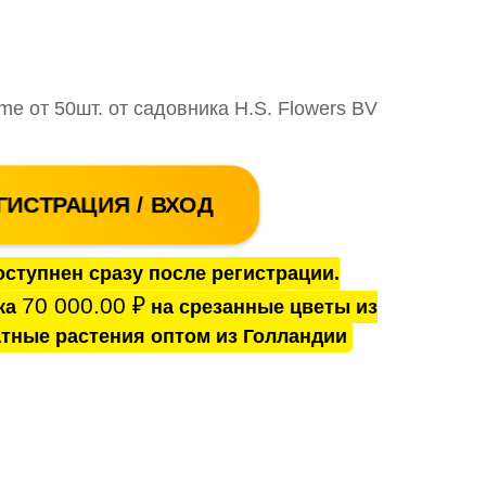
me от 50шт. от садовника H.S. Flowers BV
ГИСТРАЦИЯ / ВХОД
ступнен сразу после регистрации.
70 000.00
₽
ка
на срезанные цветы из
тные растения оптом из Голландии