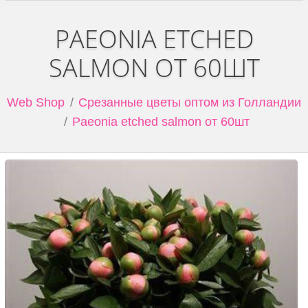
PAEONIA ETCHED
SALMON ОТ 60ШТ
Web Shop
Срезанные цветы оптом из Голландии
Paeonia etched salmon от 60шт