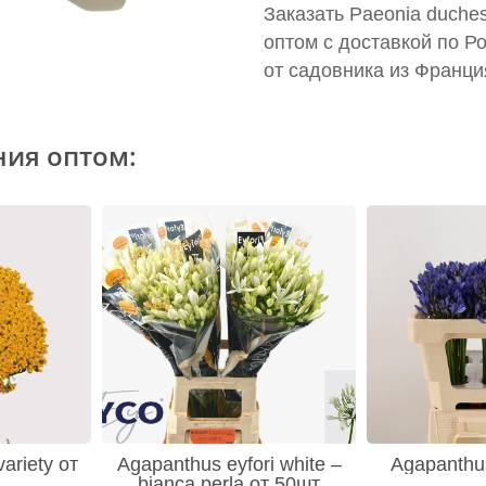
Заказать Paeonia duche
оптом с доставкой по Р
от садовника из Франци
ния оптом:
variety от
Agapanthus eyfori white –
Agapanthus
bianca perla от 50шт