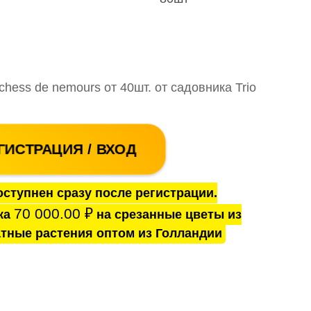
hess de nemours от 40шт. от садовника Trio
ГИСТРАЦИЯ / ВХОД
ступнен сразу после регистрации.
70 000.00
₽
ка
на срезанные цветы из
тные растения оптом из Голландии