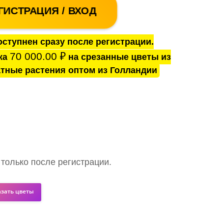
ГИСТРАЦИЯ / ВХОД
ступнен сразу после регистрации.
70 000.00
₽
ка
на срезанные цветы из
тные растения оптом из Голландии
 только после регистрации.
азать цветы