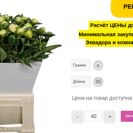
РЕ
Расчёт ЦЕНЫ до
Минимальная закуп
Эквадора и комна
Грамм
x
Длина
55
Цена на товар доступна
Зак