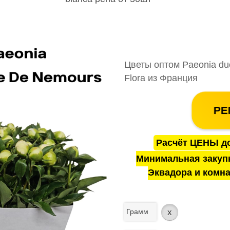
Цветы оптом Paeonia duc
Flora из Франция
РЕ
Расчёт ЦЕНЫ до
Минимальная закуп
Эквадора и комна
Грамм
x