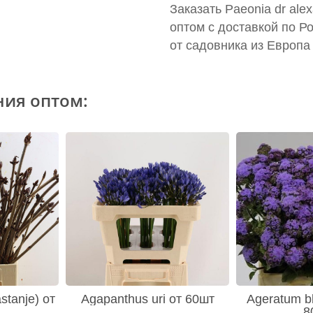
Заказать Paeonia dr ale
оптом с доставкой по Р
от садовника из Европа
ния оптом:
stanje) от
Agapanthus uri от 60шт
Ageratum bl
8