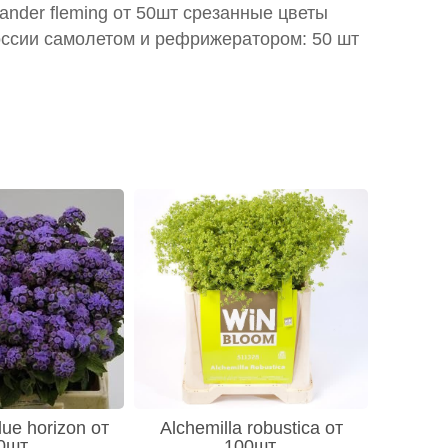
xander fleming от 50шт срезанные цветы
оссии самолетом и рефрижератором: 50 шт
ue horizon от
Alchemilla robustica от
0шт
100шт.