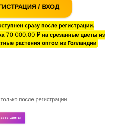
ГИСТРАЦИЯ / ВХОД
ступнен сразу после регистрации.
70 000.00
₽
ка
на срезанные цветы из
тные растения оптом из Голландии
 только после регистрации.
азать цветы