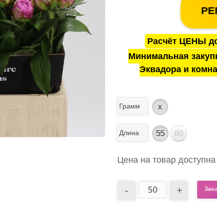
РЕ
Расчёт ЦЕНЫ до
Минимальная закуп
Эквадора и комна
Грамм
x
Длина
55
60
Цена на товар доступна
Зак